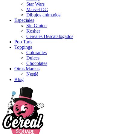
Star Wars
Marvel DC
Dibujos animados
Especiales
Sin Gluten
Kosher
Cereales Descatalogados
Pop Tarts
Toppings
Colorantes
Dulces
Chocolates
Otras Marcas
Nestlé
Blog