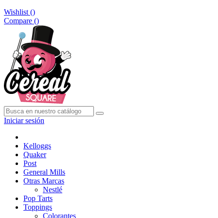
Wishlist (
)
Compare (
)
Iniciar sesión
Kelloggs
Quaker
Post
General Mills
Otras Marcas
Nestlé
Pop Tarts
Toppings
Colorantes