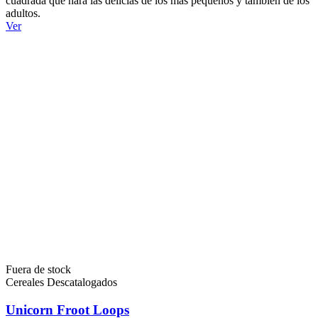
cuadrada que hará las delicias de los más pequeños y también de los
adultos.
Ver
Fuera de stock
Cereales Descatalogados
Unicorn Froot Loops