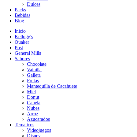
Dulces
Packs
Bebidas
Blog
Inicio
Kellogg's
Quaker
Post
General Mills
Sabores
Chocolate
Vainilla
Galleta
Frutas
Mantequilla de Cacahuete
Miel
Donut
Canela
Nubes
Arroz
Azucarados
Tematicos
Videojuegos
Disney