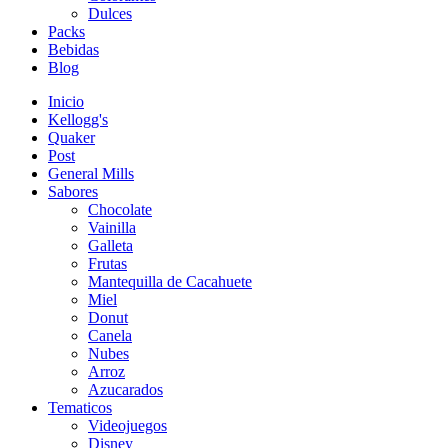
Dulces
Packs
Bebidas
Blog
Inicio
Kellogg's
Quaker
Post
General Mills
Sabores
Chocolate
Vainilla
Galleta
Frutas
Mantequilla de Cacahuete
Miel
Donut
Canela
Nubes
Arroz
Azucarados
Tematicos
Videojuegos
Disney