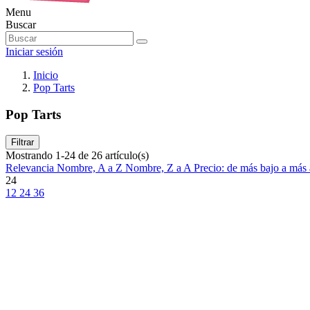
Menu
Buscar
Iniciar sesión
Inicio
Pop Tarts
Pop Tarts
Filtrar
Mostrando 1-24 de 26 artículo(s)
Relevancia
Nombre, A a Z
Nombre, Z a A
Precio: de más bajo a más
24
12
24
36