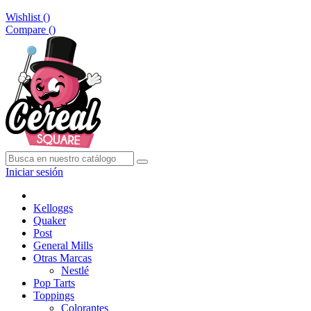
Wishlist (
)
Compare (
)
Iniciar sesión
Kelloggs
Quaker
Post
General Mills
Otras Marcas
Nestlé
Pop Tarts
Toppings
Colorantes