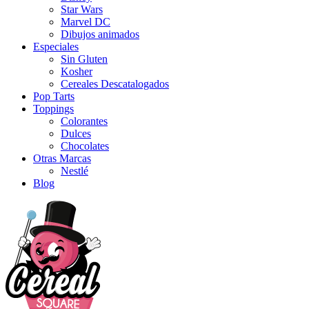
Star Wars
Marvel DC
Dibujos animados
Especiales
Sin Gluten
Kosher
Cereales Descatalogados
Pop Tarts
Toppings
Colorantes
Dulces
Chocolates
Otras Marcas
Nestlé
Blog