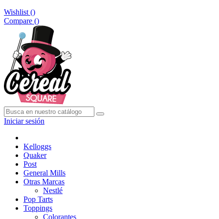
Wishlist (
)
Compare (
)
Iniciar sesión
Kelloggs
Quaker
Post
General Mills
Otras Marcas
Nestlé
Pop Tarts
Toppings
Colorantes