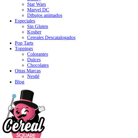
Star Wars
Marvel DC
Dibujos animados
Especiales
Sin Gluten
Kosher
Cereales Descatalogados
Pop Tarts
Toppings
Colorantes
Dulces
Chocolates
Otras Marcas
Nestlé
Blog