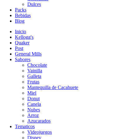
Dulces
Packs
Bebidas
Blog
Inicio
Kellogg's
Quaker
Post
General Mills
Sabores
Chocolate
Vainilla
Galleta
Frutas
Mantequilla de Cacahuete
Miel
Donut
Canela
Nubes
Arroz
Azucarados
Tematicos
Videojuegos
Disney