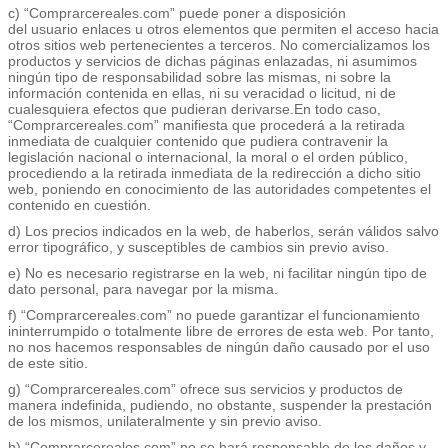
c) “Comprarcereales.com” puede poner a disposición
del usuario enlaces u otros elementos que permiten el acceso hacia
otros sitios web pertenecientes a terceros. No comercializamos los
productos y servicios de dichas páginas enlazadas, ni asumimos
ningún tipo de responsabilidad sobre las mismas, ni sobre la
información contenida en ellas, ni su veracidad o licitud, ni de
cualesquiera efectos que pudieran derivarse.En todo caso,
“Comprarcereales.com” manifiesta que procederá a la retirada
inmediata de cualquier contenido que pudiera contravenir la
legislación nacional o internacional, la moral o el orden público,
procediendo a la retirada inmediata de la redirección a dicho sitio
web, poniendo en conocimiento de las autoridades competentes el
contenido en cuestión.
d) Los precios indicados en la web, de haberlos, serán válidos salvo
error tipográfico, y susceptibles de cambios sin previo aviso.
e) No es necesario registrarse en la web, ni facilitar ningún tipo de
dato personal, para navegar por la misma.
f) “Comprarcereales.com” no puede garantizar el funcionamiento
ininterrumpido o totalmente libre de errores de esta web. Por tanto,
no nos hacemos responsables de ningún daño causado por el uso
de este sitio.
g) “Comprarcereales.com” ofrece sus servicios y productos de
manera indefinida, pudiendo, no obstante, suspender la prestación
de los mismos, unilateralmente y sin previo aviso.
h) “Comprarcereales.com” no se hará responsable de los daños y