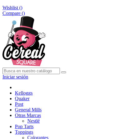
Wishlist (
)
Compare (
)
Iniciar sesión
Kelloggs
Quaker
Post
General Mills
Otras Marcas
Nestlé
Pop Tarts
Toppings
Colorantes