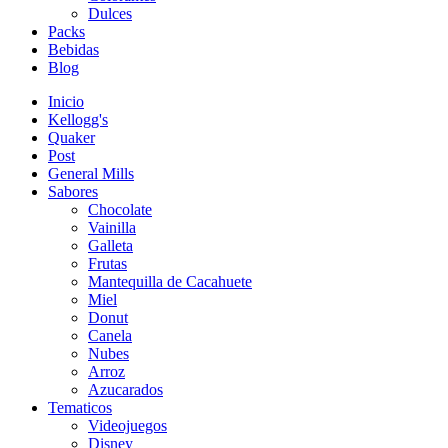
Dulces
Packs
Bebidas
Blog
Inicio
Kellogg's
Quaker
Post
General Mills
Sabores
Chocolate
Vainilla
Galleta
Frutas
Mantequilla de Cacahuete
Miel
Donut
Canela
Nubes
Arroz
Azucarados
Tematicos
Videojuegos
Disney