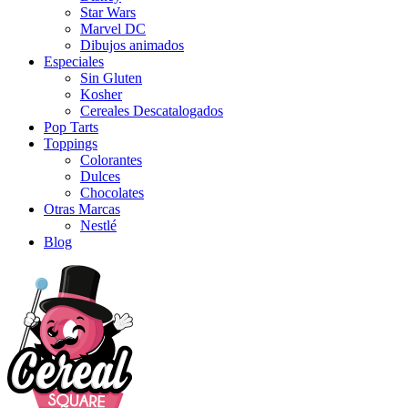
Star Wars
Marvel DC
Dibujos animados
Especiales
Sin Gluten
Kosher
Cereales Descatalogados
Pop Tarts
Toppings
Colorantes
Dulces
Chocolates
Otras Marcas
Nestlé
Blog