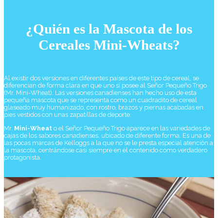
¿Quién es la Mascota de los
Cereales Mini-Wheats?
Al existir dos versiones en diferentes países de este tipo de cereal, se
diferencian de forma clara en que uno sí posee al Señor Pequeño Trigo
(Mr. Mini-Wheat). Las versiones canadienses han hecho uso de esta
pequeña mascota que se representa como un cuadradito de cereal
glaseado muy humanizado, con rostro, brazos y piernas acabadas en
pies vestidos con unas zapatillas de deporte.
Mr.
Mini-Wheat
o el Señor Pequeño Trigo aparece en las variedades de
cajas de los sabores canadienses, ubicado de diferente forma. Es una de
las pocas marcas de Kelloggs a la que no se le presta especial atención a
la mascota, centrándose casi siempre en el contenido como verdadero
protagonista.