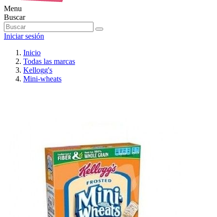
Menu
Buscar
Iniciar sesión
Inicio
Todas las marcas
Kellogg's
Mini-wheats