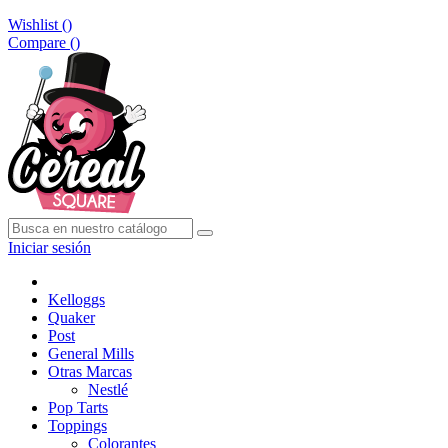
Wishlist (
)
Compare (
)
Iniciar sesión
Kelloggs
Quaker
Post
General Mills
Otras Marcas
Nestlé
Pop Tarts
Toppings
Colorantes