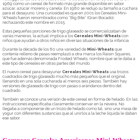
1969 como un cereal de formato más grande disponible en sabor
azúcar, azúcar moreno y canela. En 1980 se redujo su tamaño a cuchara
para el desayuno. Una curiosidad es que en 2001 los Cereales Mini-
Wheats fueron renombrados como “Big Bite” (Gran Bocado),
rechazando este nombre en 2015.
Estas pequeñas porciones de trigo glaseado se comercializaban de
varias maneras, la actual implica a los
Cereales Mini-Wheats
con
niños que ayudan a otros niños en diversas situaciones de la infancia.
Durante la década de los 80 una variedad de
Mini-Wheats
que
contenía relleno de pasas reemplazó a otra marca los Raisin Squares,
que fue además denominada Frosted Wheats, nombre que se le daba a
este tipo de cereales en otras partes del mundo.
El nuevo cereal para desayunar
Cereales Mini-Wheats
usa trozos
cuadrados de trigo glaseado mucho más pequeños que el original,
llenando en una sola cucharada al menos seis piezas. También hay
versiones de glaseado de trigo con pasas o arándanos dentro del
cuadrado.
También se conoce una versión de este cereal en forma de helado. En las
instrucciones especificaba claramente conservar en la nevera. No
llegaba a componerse de un trozo de helado como tal, sino una masa de
yogur con diferentes sustancias que al unirlos a la leche líquida le daban
ese sabor.