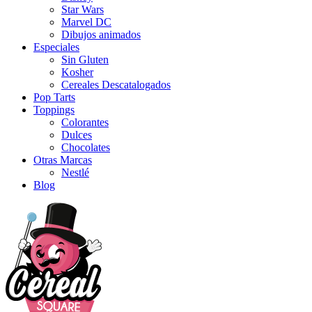
Star Wars
Marvel DC
Dibujos animados
Especiales
Sin Gluten
Kosher
Cereales Descatalogados
Pop Tarts
Toppings
Colorantes
Dulces
Chocolates
Otras Marcas
Nestlé
Blog