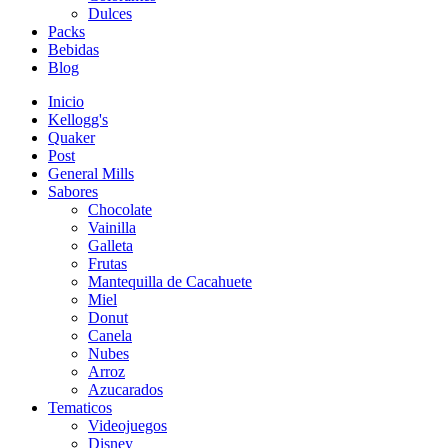
Dulces
Packs
Bebidas
Blog
Inicio
Kellogg's
Quaker
Post
General Mills
Sabores
Chocolate
Vainilla
Galleta
Frutas
Mantequilla de Cacahuete
Miel
Donut
Canela
Nubes
Arroz
Azucarados
Tematicos
Videojuegos
Disney