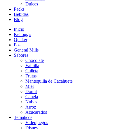
Dulces
Packs
Bebidas
Blog
Inicio
Kellogg's
Quaker
Post
General Mills
Sabores
Chocolate
Vainilla
Galleta
Frutas
Mantequilla de Cacahuete
Miel
Donut
Canela
Nubes
Arroz
Azucarados
Tematicos
Videojuegos
Disney