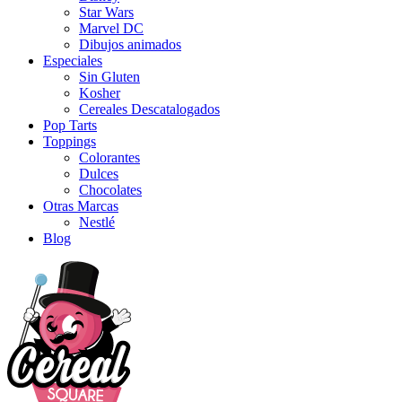
Star Wars
Marvel DC
Dibujos animados
Especiales
Sin Gluten
Kosher
Cereales Descatalogados
Pop Tarts
Toppings
Colorantes
Dulces
Chocolates
Otras Marcas
Nestlé
Blog