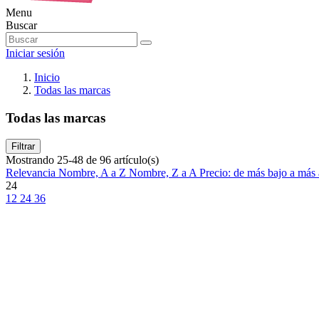
Menu
Buscar
Iniciar sesión
Inicio
Todas las marcas
Todas las marcas
Filtrar
Mostrando 25-48 de 96 artículo(s)
Relevancia
Nombre, A a Z
Nombre, Z a A
Precio: de más bajo a más
24
12
24
36