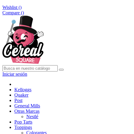
Wishlist (
)
Compare (
)
Iniciar sesión
Kelloggs
Quaker
Post
General Mills
Otras Marcas
Nestlé
Pop Tarts
Toppings
Colorantes