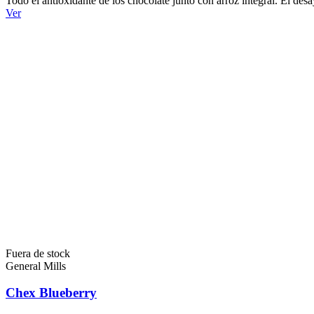
Todo el antioxidante de los chocolate junto con arroz integral. El des
Ver
Fuera de stock
General Mills
Chex Blueberry