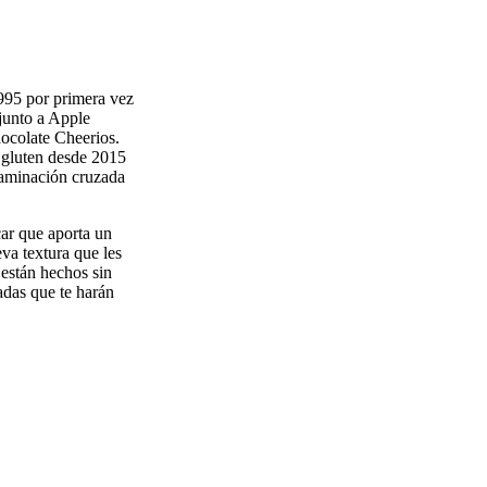
1995 por primera vez
 junto a Apple
ocolate Cheerios.
n gluten desde 2015
taminación cruzada
car que aporta un
va textura que les
s
están hechos sin
adas que te harán