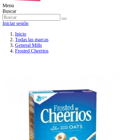
Menu
Buscar
Iniciar sesión
Inicio
Todas las marcas
General Mills
Frosted Cheerios