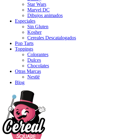
Star Wars
Marvel DC
Dibujos animados
Especiales
Sin Gluten
Kosher
Cereales Descatalogados
Pop Tarts
Toppings
Colorantes
Dulces
Chocolates
Otras Marcas
Nestlé
Blog