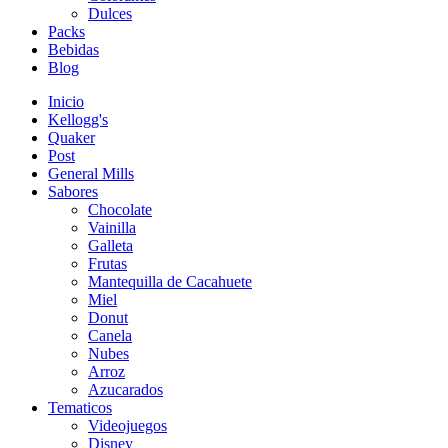
Dulces
Packs
Bebidas
Blog
Inicio
Kellogg's
Quaker
Post
General Mills
Sabores
Chocolate
Vainilla
Galleta
Frutas
Mantequilla de Cacahuete
Miel
Donut
Canela
Nubes
Arroz
Azucarados
Tematicos
Videojuegos
Disney