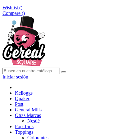
Wishlist (
)
Compare (
)
Iniciar sesión
Kelloggs
Quaker
Post
General Mills
Otras Marcas
Nestlé
Pop Tarts
Toppings
Colorantes