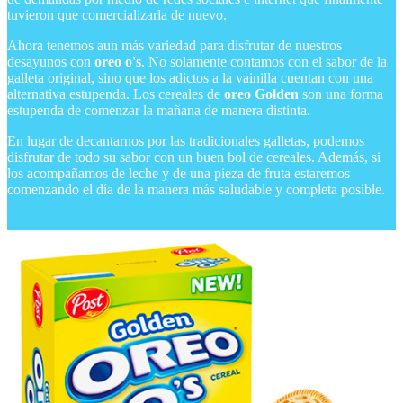
tuvieron que comercializarla de nuevo.
Ahora tenemos aun más variedad para disfrutar de nuestros
desayunos con
oreo o's
. No solamente contamos con el sabor de la
galleta original, sino que los adictos a la vainilla cuentan con una
alternativa estupenda. Los cereales de
oreo Golden
son una forma
estupenda de comenzar la mañana de manera distinta.
En lugar de decantarnos por las tradicionales galletas, podemos
disfrutar de todo su sabor con un buen bol de cereales. Además, si
los acompañamos de leche y de una pieza de fruta estaremos
comenzando el día de la manera más saludable y completa posible.