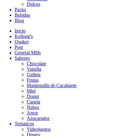
Dulces
Packs
Bebidas
Blog
Inicio
Kellogg's
Quaker
Post
General Mills
Sabores
Chocolate
Vainilla
Galleta
Frutas
Mantequilla de Cacahuete
Miel
Donut
Canela
Nubes
Arroz
Azucarados
Tematicos
Videojuegos
Disney