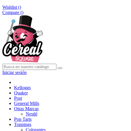
Wishlist (
)
Compare (
)
Iniciar sesión
Kelloggs
Quaker
Post
General Mills
Otras Marcas
Nestlé
Pop Tarts
Toppings
Colorantes