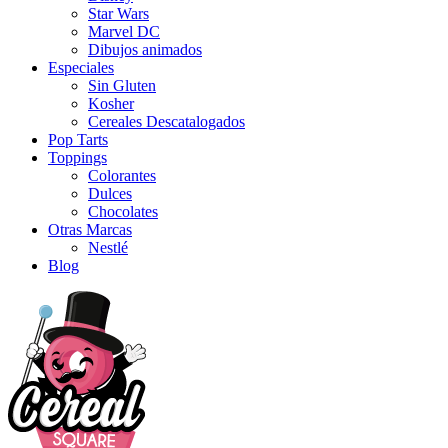
Star Wars
Marvel DC
Dibujos animados
Especiales
Sin Gluten
Kosher
Cereales Descatalogados
Pop Tarts
Toppings
Colorantes
Dulces
Chocolates
Otras Marcas
Nestlé
Blog