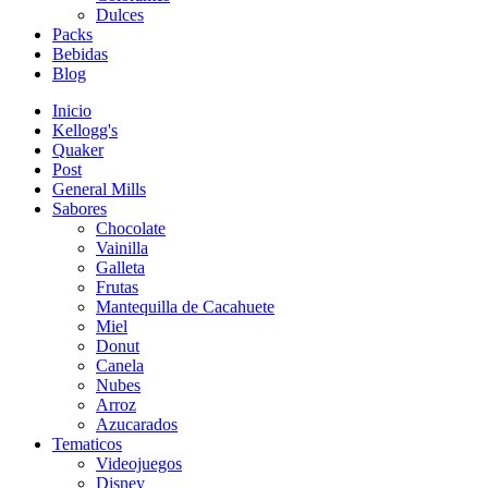
Dulces
Packs
Bebidas
Blog
Inicio
Kellogg's
Quaker
Post
General Mills
Sabores
Chocolate
Vainilla
Galleta
Frutas
Mantequilla de Cacahuete
Miel
Donut
Canela
Nubes
Arroz
Azucarados
Tematicos
Videojuegos
Disney