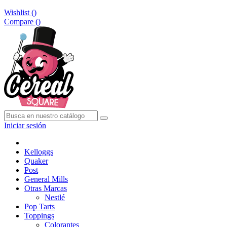
Wishlist (
)
Compare (
)
Iniciar sesión
Kelloggs
Quaker
Post
General Mills
Otras Marcas
Nestlé
Pop Tarts
Toppings
Colorantes