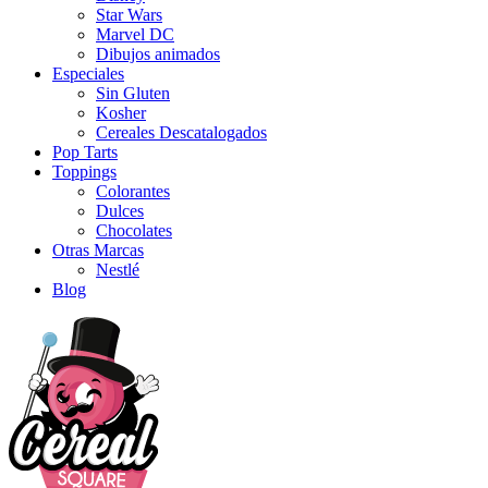
Star Wars
Marvel DC
Dibujos animados
Especiales
Sin Gluten
Kosher
Cereales Descatalogados
Pop Tarts
Toppings
Colorantes
Dulces
Chocolates
Otras Marcas
Nestlé
Blog