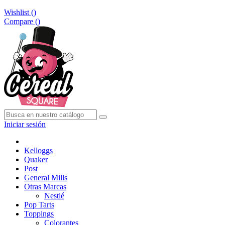
Wishlist (
)
Compare (
)
Iniciar sesión
Kelloggs
Quaker
Post
General Mills
Otras Marcas
Nestlé
Pop Tarts
Toppings
Colorantes