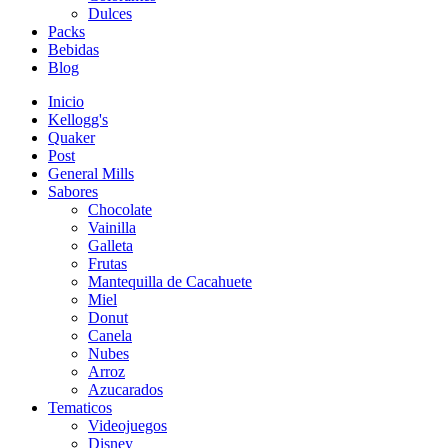
Dulces
Packs
Bebidas
Blog
Inicio
Kellogg's
Quaker
Post
General Mills
Sabores
Chocolate
Vainilla
Galleta
Frutas
Mantequilla de Cacahuete
Miel
Donut
Canela
Nubes
Arroz
Azucarados
Tematicos
Videojuegos
Disney