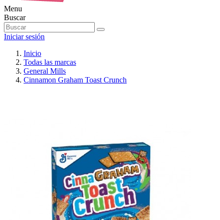
Menu
Buscar
Iniciar sesión
Inicio
Todas las marcas
General Mills
Cinnamon Graham Toast Crunch