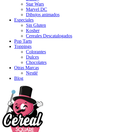
Star Wars
Marvel DC
Dibujos animados
Especiales
Sin Gluten
Kosher
Cereales Descatalogados
Pop Tarts
Toppings
Colorantes
Dulces
Chocolates
Otras Marcas
Nestlé
Blog