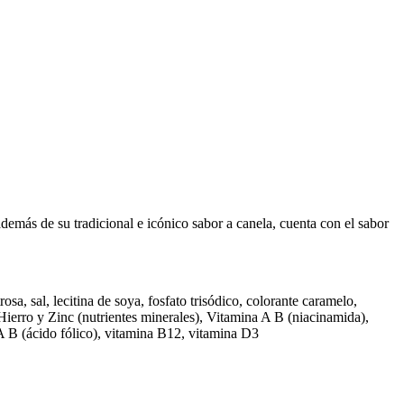
ás de su tradicional e icónico sabor a canela, cuenta con el sabor
osa, sal, lecitina de soya, fosfato trisódico, colorante caramelo,
Hierro y Zinc (nutrientes minerales), Vitamina A B (niacinamida),
A B (ácido fólico), vitamina B12, vitamina D3