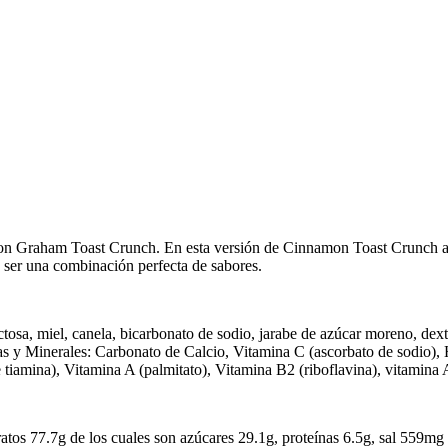
n Graham Toast Crunch. En esta versión de Cinnamon Toast Crunch adem
ce ser una combinación perfecta de sabores.
uctosa, miel, canela, bicarbonato de sodio, jarabe de azúcar moreno, dextr
as y Minerales: Carbonato de Calcio, Vitamina C (ascorbato de sodio), 
 tiamina), Vitamina A (palmitato), Vitamina B2 (riboflavina), vitamina 
ratos 77.7g de los cuales son azúcares 29.1g, proteínas 6.5g, sal 559mg