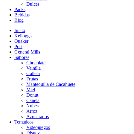
Dulces
Packs
Bebidas
Blog
Inicio
Kellogg's
Quaker
Post
General Mills
Sabores
Chocolate
Vainilla
Galleta
Frutas
Mantequilla de Cacahuete
Miel
Donut
Canela
Nubes
Arroz
Azucarados
Tematicos
Videojuegos
Disney