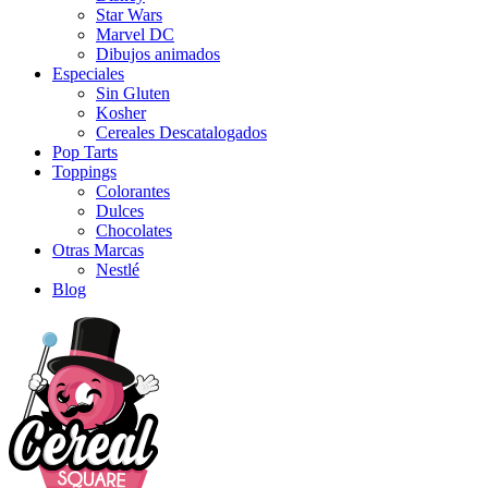
Star Wars
Marvel DC
Dibujos animados
Especiales
Sin Gluten
Kosher
Cereales Descatalogados
Pop Tarts
Toppings
Colorantes
Dulces
Chocolates
Otras Marcas
Nestlé
Blog