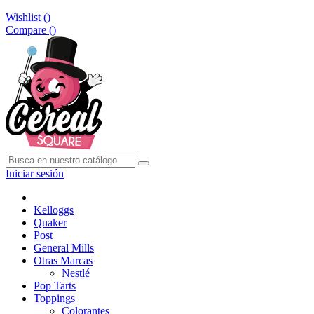
Wishlist (
)
Compare (
)
Iniciar sesión
Kelloggs
Quaker
Post
General Mills
Otras Marcas
Nestlé
Pop Tarts
Toppings
Colorantes