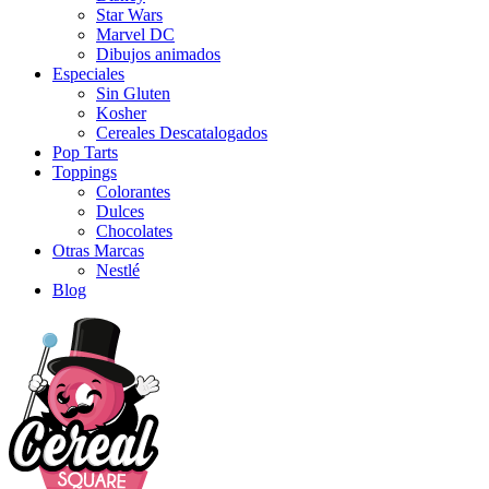
Star Wars
Marvel DC
Dibujos animados
Especiales
Sin Gluten
Kosher
Cereales Descatalogados
Pop Tarts
Toppings
Colorantes
Dulces
Chocolates
Otras Marcas
Nestlé
Blog