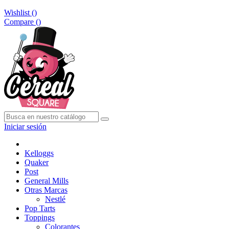
Wishlist (
)
Compare (
)
Iniciar sesión
Kelloggs
Quaker
Post
General Mills
Otras Marcas
Nestlé
Pop Tarts
Toppings
Colorantes