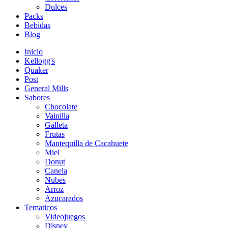
Dulces
Packs
Bebidas
Blog
Inicio
Kellogg's
Quaker
Post
General Mills
Sabores
Chocolate
Vainilla
Galleta
Frutas
Mantequilla de Cacahuete
Miel
Donut
Canela
Nubes
Arroz
Azucarados
Tematicos
Videojuegos
Disney