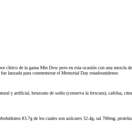
bor cítrico de la gama Mtn Dew pero en esta ocasión con una mezcla de
ción fue lanzada para conmemorar el Memorial Day estadounidense.
atural y artificial, benzoato de sodio (conserva la frescura), cafeína, c
arbohidratos 83.7g de los cuales son azúcares 32.4g, sal 700mg, proteín