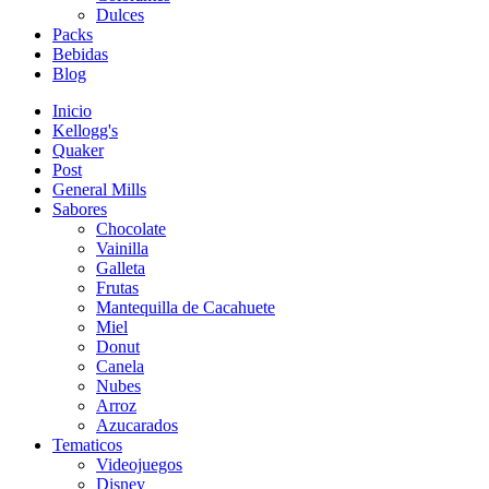
Dulces
Packs
Bebidas
Blog
Inicio
Kellogg's
Quaker
Post
General Mills
Sabores
Chocolate
Vainilla
Galleta
Frutas
Mantequilla de Cacahuete
Miel
Donut
Canela
Nubes
Arroz
Azucarados
Tematicos
Videojuegos
Disney