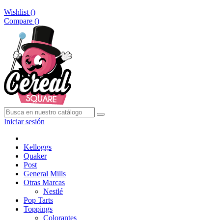
Wishlist (
)
Compare (
)
Iniciar sesión
Kelloggs
Quaker
Post
General Mills
Otras Marcas
Nestlé
Pop Tarts
Toppings
Colorantes