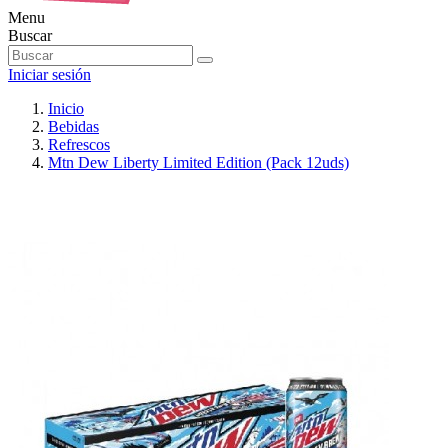
Menu
Buscar
Iniciar sesión
Inicio
Bebidas
Refrescos
Mtn Dew Liberty Limited Edition (Pack 12uds)