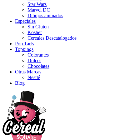
Star Wars
Marvel DC
Dibujos animados
Especiales
Sin Gluten
Kosher
Cereales Descatalogados
Pop Tarts
Toppings
Colorantes
Dulces
Chocolates
Otras Marcas
Nestlé
Blog