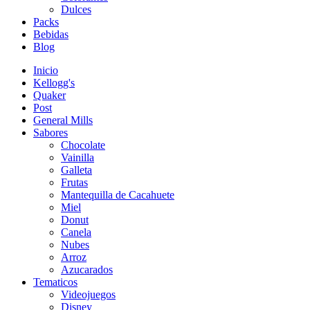
Dulces
Packs
Bebidas
Blog
Inicio
Kellogg's
Quaker
Post
General Mills
Sabores
Chocolate
Vainilla
Galleta
Frutas
Mantequilla de Cacahuete
Miel
Donut
Canela
Nubes
Arroz
Azucarados
Tematicos
Videojuegos
Disney