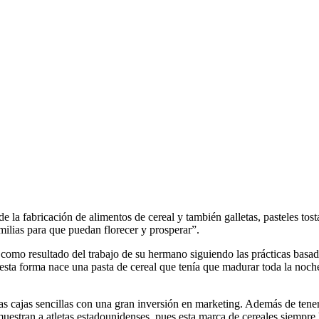
 fabricación de alimentos de cereal y también galletas, pasteles tostad
milias para que puedan florecer y prosperar”.
omo resultado del trabajo de su hermano siguiendo las prácticas basada
 esta forma nace una pasta de cereal que tenía que madurar toda la noch
nas cajas sencillas con una gran inversión en marketing. Además de tene
estran a atletas estadounidenses, pues esta marca de cereales siempre