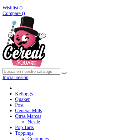
Wishlist (
)
Compare (
)
Iniciar sesión
Kelloggs
Quaker
Post
General Mills
Otras Marcas
Nestlé
Pop Tarts
Toppings
Colorantes