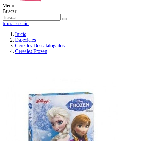
Menu
Buscar
Iniciar sesión
Inicio
Especiales
Cereales Descatalogados
Cereales Frozen