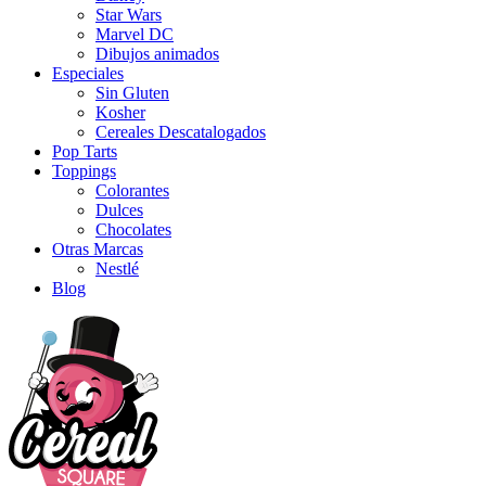
Star Wars
Marvel DC
Dibujos animados
Especiales
Sin Gluten
Kosher
Cereales Descatalogados
Pop Tarts
Toppings
Colorantes
Dulces
Chocolates
Otras Marcas
Nestlé
Blog