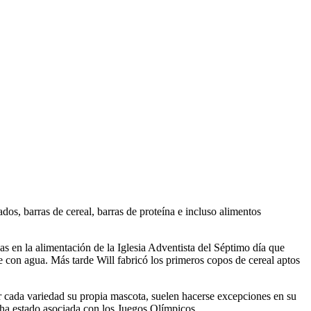
os, barras de cereal, barras de proteína e incluso alimentos
s en la alimentación de la Iglesia Adventista del Séptimo día que
e con agua. Más tarde Will fabricó los primeros copos de cereal aptos
r cada variedad su propia mascota, suelen hacerse excepciones en su
 ha estado asociada con los Juegos Olímpicos.