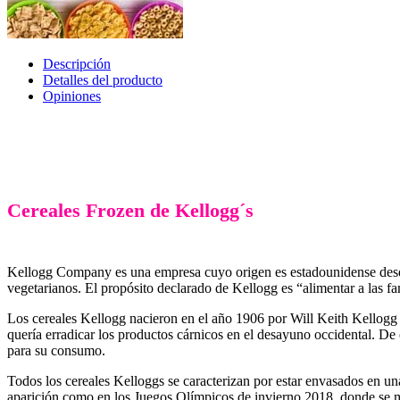
Descripción
Detalles del producto
Opiniones
Cereales Frozen de Kellogg´s
Kellogg Company es una empresa cuyo origen es estadounidense desde la
vegetarianos. El propósito declarado de Kellogg es “alimentar a las fa
Los cereales Kellogg nacieron en el año 1906 por Will Keith Kellogg c
quería erradicar los productos cárnicos en el desayuno occidental. De
para su consumo.
Todos los cereales Kelloggs se caracterizan por estar envasados en u
aparición como en los Juegos Olímpicos de invierno 2018, donde se mu