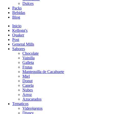
Dulces
Packs
Bebidas
Blog
Inicio
Kellogg's
Quaker
Post
General Mills
Sabores
Chocolate
Vainilla
Galleta
Frutas
Mantequilla de Cacahuete
Miel
Donut
Canela
Nubes
Arroz
Azucarados
Tematicos
Videojuegos
Disney