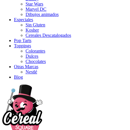
Star Wars
Marvel DC
Dibujos animados
Especiales
Sin Gluten
Kosher
Cereales Descatalogados
Pop Tarts
Toppings
Colorantes
Dulces
Chocolates
Otras Marcas
Nestlé
Blog