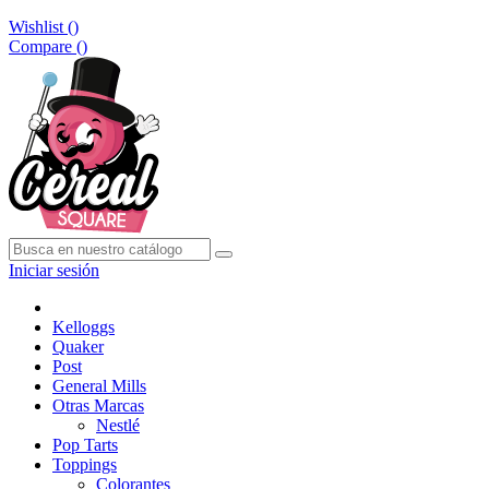
Wishlist (
)
Compare (
)
Iniciar sesión
Kelloggs
Quaker
Post
General Mills
Otras Marcas
Nestlé
Pop Tarts
Toppings
Colorantes