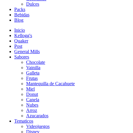
Dulces
Packs
Bebidas
Blog
Inicio
Kellogg's
Quaker
Post
General Mills
Sabores
Chocolate
Vainilla
Galleta
Frutas
Mantequilla de Cacahuete
Miel
Donut
Canela
Nubes
Arroz
Azucarados
Tematicos
Videojuegos
Disney