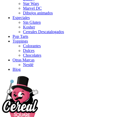
Star Wars
Marvel DC
Dibujos animados
Especiales
Sin Gluten
Kosher
Cereales Descatalogados
Pop Tarts
Toppings
Colorantes
Dulces
Chocolates
Otras Marcas
Nestlé
Blog