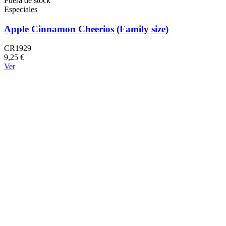
Fuera de stock
Especiales
Apple Cinnamon Cheerios (Family size)
CR1929
9,25 €
Ver