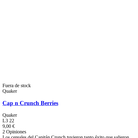
Fuera de stock
Quaker
Cap n Crunch Berries
Quaker
L3 22
9,00 €
2 Opiniones
Los cereales del Capitán Crunch tuvieron tanto éxito que salieron