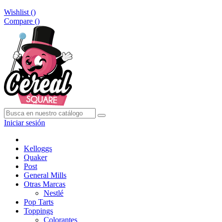
Wishlist (
)
Compare (
)
Iniciar sesión
Kelloggs
Quaker
Post
General Mills
Otras Marcas
Nestlé
Pop Tarts
Toppings
Colorantes