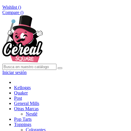
Wishlist (
)
Compare (
)
Iniciar sesión
Kelloggs
Quaker
Post
General Mills
Otras Marcas
Nestlé
Pop Tarts
Toppings
Colorantes