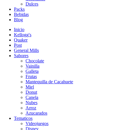
Dulces
Packs
Bebidas
Blog
Inicio
Kellogg's
Quaker
Post
General Mills
Sabores
Chocolate
Vainilla
Galleta
Frutas
Mantequilla de Cacahuete
Miel
Donut
Canela
Nubes
Arroz
Azucarados
Tematicos
Videojuegos
Disney