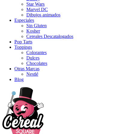
Star Wars
Marvel DC
Dibujos animados
Especiales
Sin Gluten
Kosher
Cereales Descatalogados
Pop Tarts
Toppings
Colorantes
Dulces
Chocolates
Otras Marcas
Nestlé
Blog