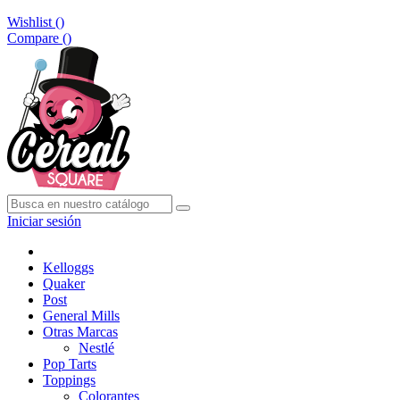
Wishlist (
)
Compare (
)
Iniciar sesión
Kelloggs
Quaker
Post
General Mills
Otras Marcas
Nestlé
Pop Tarts
Toppings
Colorantes