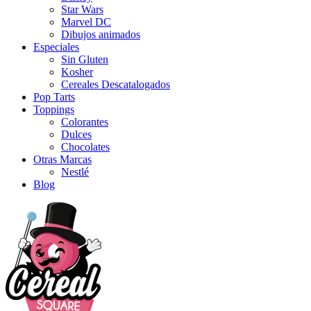
Star Wars
Marvel DC
Dibujos animados
Especiales
Sin Gluten
Kosher
Cereales Descatalogados
Pop Tarts
Toppings
Colorantes
Dulces
Chocolates
Otras Marcas
Nestlé
Blog