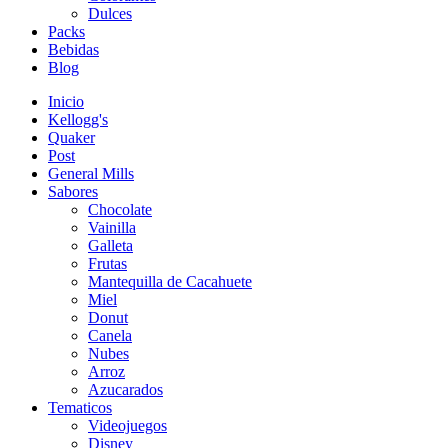
Dulces
Packs
Bebidas
Blog
Inicio
Kellogg's
Quaker
Post
General Mills
Sabores
Chocolate
Vainilla
Galleta
Frutas
Mantequilla de Cacahuete
Miel
Donut
Canela
Nubes
Arroz
Azucarados
Tematicos
Videojuegos
Disney