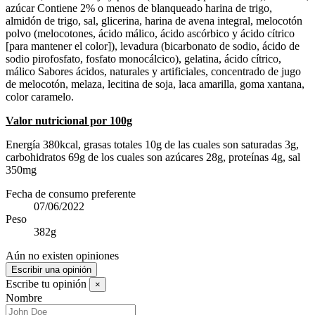
azúcar Contiene 2% o menos de blanqueado harina de trigo,
almidón de trigo, sal, glicerina, harina de avena integral, melocotón
polvo (melocotones, ácido málico, ácido ascórbico y ácido cítrico
[para mantener el color]), levadura (bicarbonato de sodio, ácido de
sodio pirofosfato, fosfato monocálcico), gelatina, ácido cítrico,
málico Sabores ácidos, naturales y artificiales, concentrado de jugo
de melocotón, melaza, lecitina de soja, laca amarilla, goma xantana,
color caramelo.
Valor nutricional por 100g
Energía 380kcal, grasas totales 10g de las cuales son saturadas 3g,
carbohidratos 69g de los cuales son azúcares 28g, proteínas 4g, sal
350mg
Fecha de consumo preferente
07/06/2022
Peso
382g
Aún no existen opiniones
Escribir una opinión
Escribe tu opinión
×
Nombre