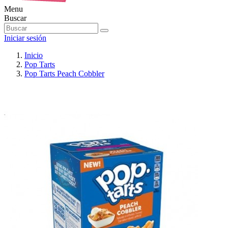
Menu
Buscar
Iniciar sesión
Inicio
Pop Tarts
Pop Tarts Peach Cobbler