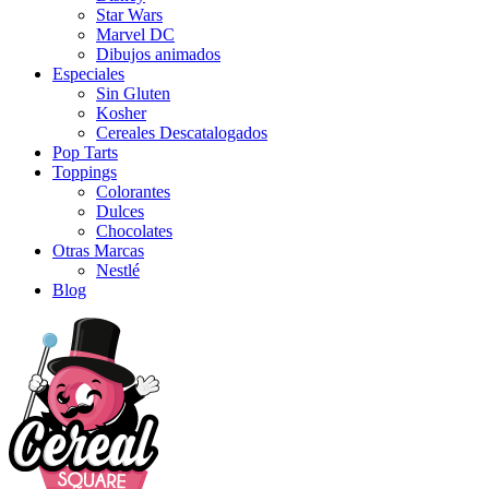
Star Wars
Marvel DC
Dibujos animados
Especiales
Sin Gluten
Kosher
Cereales Descatalogados
Pop Tarts
Toppings
Colorantes
Dulces
Chocolates
Otras Marcas
Nestlé
Blog