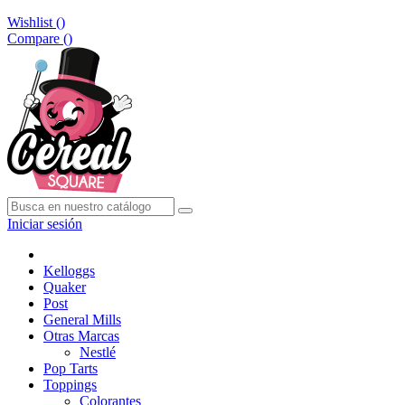
Wishlist (
)
Compare (
)
Iniciar sesión
Kelloggs
Quaker
Post
General Mills
Otras Marcas
Nestlé
Pop Tarts
Toppings
Colorantes