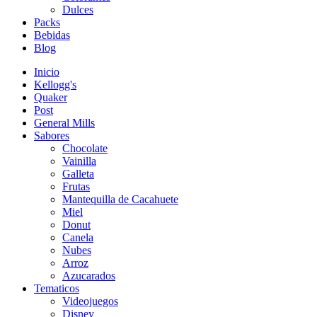
Dulces
Packs
Bebidas
Blog
Inicio
Kellogg's
Quaker
Post
General Mills
Sabores
Chocolate
Vainilla
Galleta
Frutas
Mantequilla de Cacahuete
Miel
Donut
Canela
Nubes
Arroz
Azucarados
Tematicos
Videojuegos
Disney